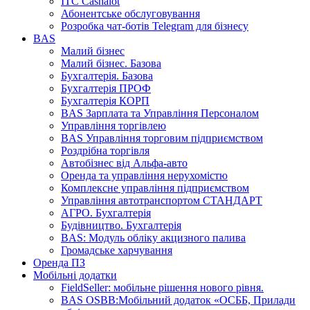
ІТС Cashalot
Абонентське обслуговування
Розробка чат-ботів Telegram для бізнесу
BAS
Малий бізнес
Малий бізнес. Базова
Бухгалтерія. Базова
Бухгалтерія ПРОФ
Бухгалтерія КОРП
BAS Зарплата та Управління Персоналом
Управління торгівлею
BAS Управління торговим підприємством
Роздрібна торгівля
Автобізнес від Альфа-авто
Оренда та управління нерухомістю
Комплексне управління підприємством
Управління автотранспортом СТАНДАРТ
АГРО. Бухгалтерія
Будівництво. Бухгалтерія
BAS: Модуль обліку акцизного палива
Громадське харчування
Оренда ПЗ
Мобільні додатки
FieldSeller: мобільне рішення нового рівня.
BAS OSBB:Мобільний додаток «ОСББ, Прилади