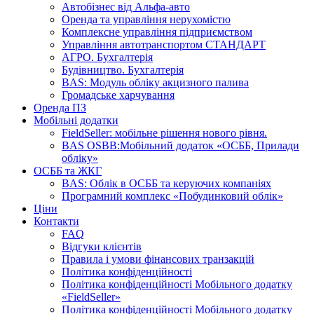
Автобізнес від Альфа-авто
Оренда та управління нерухомістю
Комплексне управління підприємством
Управління автотранспортом СТАНДАРТ
АГРО. Бухгалтерія
Будівництво. Бухгалтерія
BAS: Модуль обліку акцизного палива
Громадське харчування
Оренда ПЗ
Мобільні додатки
FieldSeller: мобільне рішення нового рівня.
BAS OSBB:Мобільний додаток «ОСББ, Прилади
обліку»
ОСББ та ЖКГ
BAS: Облік в ОСББ та керуючих компаніях
Програмний комплекс «Побудинковий облік»
Ціни
Контакти
FAQ
Відгуки клієнтів
Правила і умови фінансових транзакцій
Політика конфіденційності
Політика конфіденційності Мобільного додатку
«FieldSeller»
Політика конфіденційності Мобільного додатку