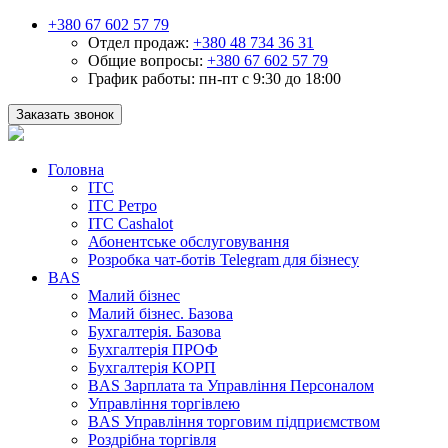
+380 67 602 57 79
Отдел продаж:
+380 48 734 36 31
Общие вопросы:
+380 67 602 57 79
График работы:
пн-пт с 9:30 до 18:00
Заказать звонок
Головна
ІТС
ІТС Ретро
ІТС Cashalot
Абонентське обслуговування
Розробка чат-ботів Telegram для бізнесу
BAS
Малий бізнес
Малий бізнес. Базова
Бухгалтерія. Базова
Бухгалтерія ПРОФ
Бухгалтерія КОРП
BAS Зарплата та Управління Персоналом
Управління торгівлею
BAS Управління торговим підприємством
Роздрібна торгівля