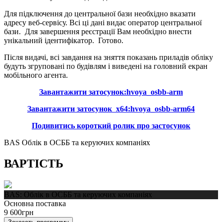
Для підключення до центральної бази необхідно вказати
адресу веб-сервісу. Всі ці дані видає оператор центральної
бази. Для завершення реєстрації Вам необхідно внести
унікальний ідентифікатор. Готово.
Після видачі, всі завдання на зняття показань приладів обліку
будуть згруповані по будівлям і виведені на головний екран
мобільного агента.
Завантажити затосунок:hvoya_osbb-arm
Завантажити затосунок х64:hvoya_osbb-arm64
Подивитись короткий ролик про застосунок
BAS Облік в ОСББ та керуючих компаніях
ВАРТІСТЬ
BAS: Облік в ОСББ та керуючих компаніях
Основна поставка
9 600
грн