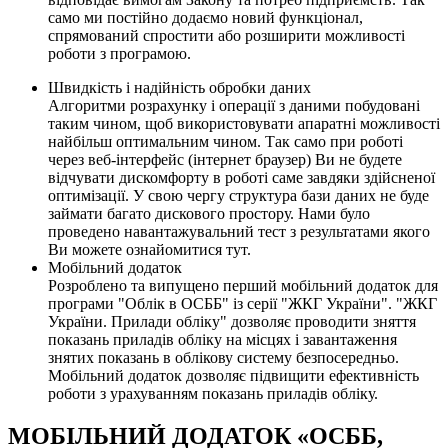
само ми постійно додаємо новий функціонал,
спрямований спростити або розширити можливості
роботи з програмою.
Швидкість і надійність обробки даних
Алгоритми розрахунку і операції з даними побудовані
таким чином, щоб використовувати апаратні можливості
найбільш оптимальним чином. Так само при роботі
через веб-інтерфейс (інтернет браузер) Ви не будете
відчувати дискомфорту в роботі саме завдяки здійсненої
оптимізації. У свою чергу структура бази даних не буде
займати багато дискового простору. Нами було
проведено навантажувальний тест з результатами якого
Ви можете ознайомитися тут.
Мобільний додаток
Розроблено та випущено перший мобільний додаток для
програми "Облік в ОСББ" із серії "ЖКГ України". "ЖКГ
України. Прилади обліку" дозволяє проводити зняття
показань приладів обліку на місцях і завантаження
знятих показань в облікову систему безпосередньо.
Мобільний додаток дозволяє підвищити ефективність
роботи з урахуванням показань приладів обліку.
МОБІЛЬНИЙ ДОДАТОК «ОСББ,