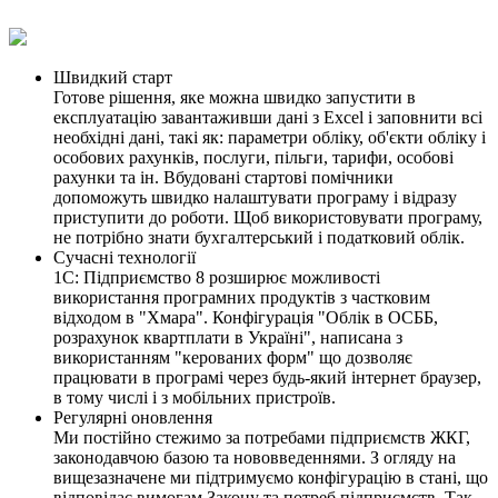
Швидкий старт
Готове рішення, яке можна швидко запустити в
експлуатацію завантаживши дані з Excel і заповнити всі
необхідні дані, такі як: параметри обліку, об'єкти обліку і
особових рахунків, послуги, пільги, тарифи, особові
рахунки та ін. Вбудовані стартові помічники
допоможуть швидко налаштувати програму і відразу
приступити до роботи. Щоб використовувати програму,
не потрібно знати бухгалтерський і податковий облік.
Сучасні технології
1С: Підприємство 8 розширює можливості
використання програмних продуктів з частковим
відходом в "Хмара". Конфігурація "Облік в ОСББ,
розрахунок квартплати в Україні", написана з
використанням "керованих форм" що дозволяє
працювати в програмі через будь-який інтернет браузер,
в тому числі і з мобільних пристроїв.
Регулярні оновлення
Ми постійно стежимо за потребами підприємств ЖКГ,
законодавчою базою та нововведеннями. З огляду на
вищезазначене ми підтримуємо конфігурацію в стані, що
відповідає вимогам Закону та потреб підприємств. Так