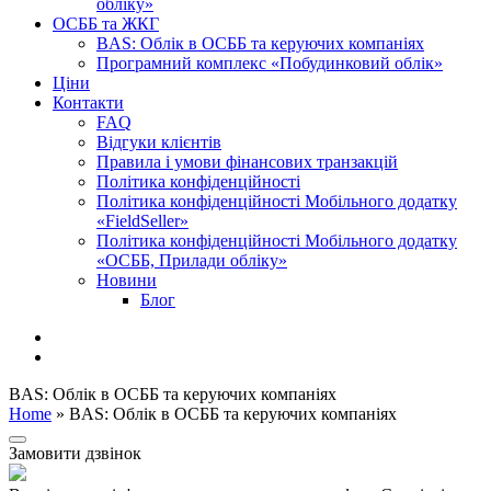
обліку»
ОСББ та ЖКГ
BAS: Облік в ОСББ та керуючих компаніях
Програмний комплекс «Побудинковий облік»
Ціни
Контакти
FAQ
Відгуки клієнтів
Правила і умови фінансових транзакцій
Політика конфіденційності
Політика конфіденційності Мобільного додатку
«FieldSeller»
Політика конфіденційності Мобільного додатку
«ОСББ, Прилади обліку»
Новини
Блог
BAS: Облік в ОСББ та керуючих компаніях
Home
»
BAS: Облік в ОСББ та керуючих компаніях
Замовити дзвінок