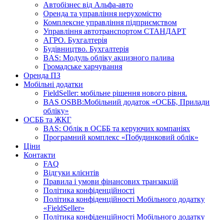
Автобізнес від Альфа-авто
Оренда та управління нерухомістю
Комплексне управління підприємством
Управління автотранспортом СТАНДАРТ
АГРО. Бухгалтерія
Будівництво. Бухгалтерія
BAS: Модуль обліку акцизного палива
Громадське харчування
Оренда ПЗ
Мобільні додатки
FieldSeller: мобільне рішення нового рівня.
BAS OSBB:Мобільний додаток «ОСББ, Прилади
обліку»
ОСББ та ЖКГ
BAS: Облік в ОСББ та керуючих компаніях
Програмний комплекс «Побудинковий облік»
Ціни
Контакти
FAQ
Відгуки клієнтів
Правила і умови фінансових транзакцій
Політика конфіденційності
Політика конфіденційності Мобільного додатку
«FieldSeller»
Політика конфіденційності Мобільного додатку