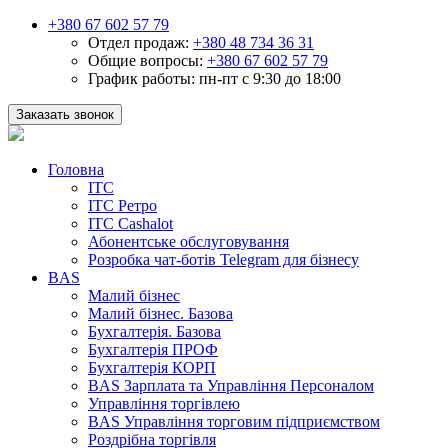
+380 67 602 57 79
Отдел продаж:
+380 48 734 36 31
Общие вопросы:
+380 67 602 57 79
График работы:
пн-пт с 9:30 до 18:00
Заказать звонок
Головна
ІТС
ІТС Ретро
ІТС Cashalot
Абонентське обслуговування
Розробка чат-ботів Telegram для бізнесу
BAS
Малий бізнес
Малий бізнес. Базова
Бухгалтерія. Базова
Бухгалтерія ПРОФ
Бухгалтерія КОРП
BAS Зарплата та Управління Персоналом
Управління торгівлею
BAS Управління торговим підприємством
Роздрібна торгівля