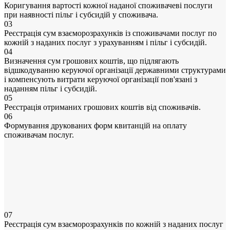
Коригування вартості кожної наданої споживачеві послуги
при наявності пільг і субсидій у споживача.
03
Реєстрація сум взаєморозрахунків із споживачами послуг по
кожній з наданих послуг з урахуванням і пільг і субсидій.
04
Визначення сум грошових коштів, що підлягають
відшкодуванню керуючої організації державними структурами
і компенсують витрати керуючої організації пов'язані з
наданням пільг і субсидій.
05
Реєстрація отриманих грошових коштів від споживачів.
06
Формування друкованих форм квитанцій на оплату
споживачам послуг.
07
Реєстрація сум взаєморозрахунків по кожній з наданих послуг