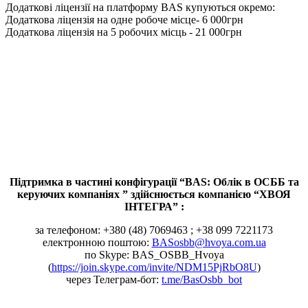
Додаткові ліцензії на платформу BAS купуються окремо:
Додаткова ліцензія на одне робоче місце
-
6 000
грн
Додаткова ліцензія на 5 робочих місць
-
21 000
грн
Підтримка в частині конфігурації “BAS: Облік в ОСББ та
керуючих компаніях ” здійснюється компанією “ХВОЯ
ІНТЕГРА” :
за телефоном: +380 (48) 7069463 ; +38 099 7221173
електронною поштою:
BASosbb@hvoya.com.ua
по Skype: BAS_OSBB_Hvoya
(
https://join.skype.com/invite/NDM15PjRbO8U
)
через Телеграм-бот:
t.me/BasOsbb_bot