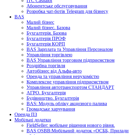
ІТС Cashalot
Абонентське обслуговування
Розробка чат-ботів Telegram для бізнесу
BAS
Малий бізнес
Малий бізнес. Базова
Бухгалтерія. Базова
Бухгалтерія ПРОФ
Бухгалтерія КОРП
BAS Зарплата та Управління Персоналом
Управління торгівлею
BAS Управління торговим підприємством
Роздрібна торгівля
Автобізнес від Альфа-авто
Оренда та управління нерухомістю
Комплексне управління підприємством
Управління автотранспортом СТАНДАРТ
АГРО. Бухгалтерія
Будівництво. Бухгалтерія
BAS: Модуль обліку акцизного палива
Громадське харчування
Оренда ПЗ
Мобільні додатки
FieldSeller: мобільне рішення нового рівня.
BAS OSBB:Мобільний додаток «ОСББ, Прилади