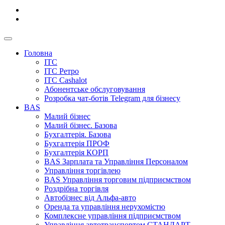
Головна
ІТС
ІТС Ретро
ІТС Cashalot
Абонентське обслуговування
Розробка чат-ботів Telegram для бізнесу
BAS
Малий бізнес
Малий бізнес. Базова
Бухгалтерія. Базова
Бухгалтерія ПРОФ
Бухгалтерія КОРП
BAS Зарплата та Управління Персоналом
Управління торгівлею
BAS Управління торговим підприємством
Роздрібна торгівля
Автобізнес від Альфа-авто
Оренда та управління нерухомістю
Комплексне управління підприємством
Управління автотранспортом СТАНДАРТ