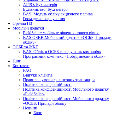
АГРО. Бухгалтерія
Будівництво. Бухгалтерія
BAS: Модуль обліку акцизного палива
Громадське харчування
Оренда ПЗ
Мобільні додатки
FieldSeller: мобільне рішення нового рівня.
BAS OSBB:Мобільний додаток «ОСББ, Прилади
обліку»
ОСББ та ЖКГ
BAS: Облік в ОСББ та керуючих компаніях
Програмний комплекс «Побудинковий облік»
Ціни
Контакти
FAQ
Відгуки клієнтів
Правила і умови фінансових транзакцій
Політика конфіденційності
Політика конфіденційності Мобільного додатку
«FieldSeller»
Політика конфіденційності Мобільного додатку
«ОСББ, Прилади обліку»
Новини
Блог