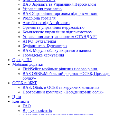
BAS Зарплата та Управління Персоналом
Управління торгівлею
BAS Управління торговим підприємством
Роздрібна торгівля
Автобізнес від Альфа-авто
Оренда та управління нерухомістю
Комплексне управління підприємством
Управління автотранспортом СТАНДАРТ
АГРО. Бухгалтерія
Будівництво. Бухгалтерія
BAS: Модуль обліку акцизного палива
Громадське харчування
Оренда ПЗ
Мобільні додатки
FieldSeller: мобільне рішення нового рівня.
BAS OSBB:Мобільний додаток «ОСББ, Прилади
обліку»
ОСББ та ЖКГ
BAS: Облік в ОСББ та керуючих компаніях
Програмний комплекс «Побудинковий облік»
Ціни
Контакти
FAQ
Відгуки клієнтів