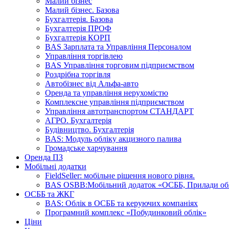
Малий бізнес
Малий бізнес. Базова
Бухгалтерія. Базова
Бухгалтерія ПРОФ
Бухгалтерія КОРП
BAS Зарплата та Управління Персоналом
Управління торгівлею
BAS Управління торговим підприємством
Роздрібна торгівля
Автобізнес від Альфа-авто
Оренда та управління нерухомістю
Комплексне управління підприємством
Управління автотранспортом СТАНДАРТ
АГРО. Бухгалтерія
Будівництво. Бухгалтерія
BAS: Модуль обліку акцизного палива
Громадське харчування
Оренда ПЗ
Мобільні додатки
FieldSeller: мобільне рішення нового рівня.
BAS OSBB:Мобільний додаток «ОСББ, Прилади об
ОСББ та ЖКГ
BAS: Облік в ОСББ та керуючих компаніях
Програмний комплекс «Побудинковий облік»
Ціни