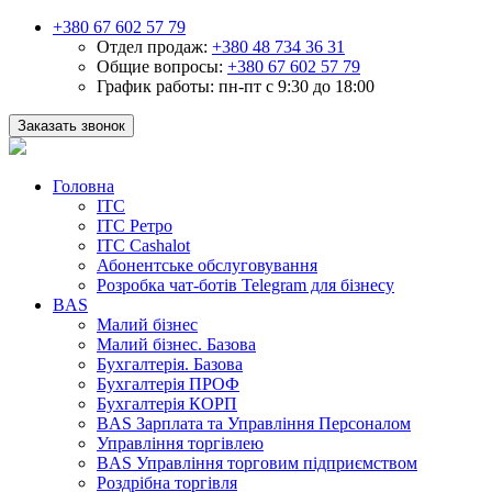
+380 67 602 57 79
Отдел продаж:
+380 48 734 36 31
Общие вопросы:
+380 67 602 57 79
График работы:
пн-пт с 9:30 до 18:00
Заказать звонок
Головна
ІТС
ІТС Ретро
ІТС Cashalot
Абонентське обслуговування
Розробка чат-ботів Telegram для бізнесу
BAS
Малий бізнес
Малий бізнес. Базова
Бухгалтерія. Базова
Бухгалтерія ПРОФ
Бухгалтерія КОРП
BAS Зарплата та Управління Персоналом
Управління торгівлею
BAS Управління торговим підприємством
Роздрібна торгівля