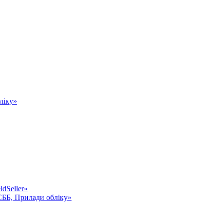
ліку»
dSeller»
СББ, Прилади обліку»