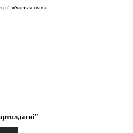
егра" зв'яжеться з вами.
артплдатні"