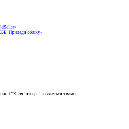
dSeller»
СББ, Прилади обліку»
панії "Хвоя Інтегра" зв'яжеться з вами.