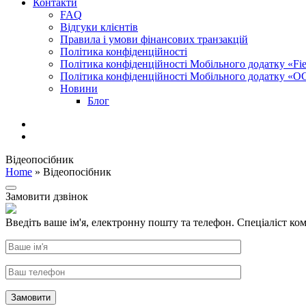
Контакти
FAQ
Відгуки клієнтів
Правила і умови фінансових транзакцій
Політика конфіденційності
Політика конфіденційності Мобільного додатку «Fiel
Політика конфіденційності Мобільного додатку «О
Новини
Блог
Відеопосібник
Home
»
Відеопосібник
Замовити дзвінок
Введіть ваше ім'я, електронну пошту та телефон. Спеціаліст ком