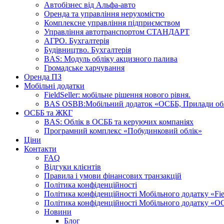
Автобізнес від Альфа-авто
Оренда та управління нерухомістю
Комплексне управління підприємством
Управління автотранспортом СТАНДАРТ
АГРО. Бухгалтерія
Будівництво. Бухгалтерія
BAS: Модуль обліку акцизного палива
Громадське харчування
Оренда ПЗ
Мобільні додатки
FieldSeller: мобільне рішення нового рівня.
BAS OSBB:Мобільний додаток «ОСББ, Прилади об
ОСББ та ЖКГ
BAS: Облік в ОСББ та керуючих компаніях
Програмний комплекс «Побудинковий облік»
Ціни
Контакти
FAQ
Відгуки клієнтів
Правила і умови фінансових транзакцій
Політика конфіденційності
Політика конфіденційності Мобільного додатку «Fiel
Політика конфіденційності Мобільного додатку «О
Новини
Блог