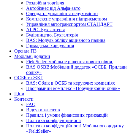
Роздрібна торгівля
Автобізнес від Альфа-авто
Оренда та управління нерухомістю
Комплексне управління підприємством
Управління автотранспортом СТАНДАРТ
АГРО. Бухгалтерія
Будівництво. Бухгалтерія
BAS: Модуль обліку акцизного палива
Громадське харчування
Оренда ПЗ
Мобільні додатки
FieldSeller: мобільне рішення нового рівня.
BAS OSBB:Мобільний додаток «ОСББ, Прилади
обліку»
ОСББ та ЖКГ
BAS: Облік в ОСББ та керуючих компаніях
Програмний комплекс «Побудинковий облік»
Ціни
Контакти
FAQ
Відгуки клієнтів
Правила і умови фінансових транзакцій
Політика конфіденційності
Політика конфіденційності Мобільного додатку
«FieldSeller»