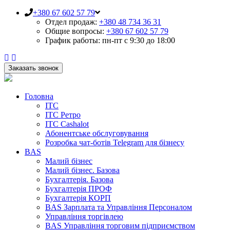
+380 67 602 57 79
Отдел продаж:
+380 48 734 36 31
Общие вопросы:
+380 67 602 57 79
График работы:
пн-пт с 9:30 до 18:00
Заказать звонок
Головна
ІТС
ІТС Ретро
ІТС Cashalot
Абонентське обслуговування
Розробка чат-ботів Telegram для бізнесу
BAS
Малий бізнес
Малий бізнес. Базова
Бухгалтерія. Базова
Бухгалтерія ПРОФ
Бухгалтерія КОРП
BAS Зарплата та Управління Персоналом
Управління торгівлею
BAS Управління торговим підприємством