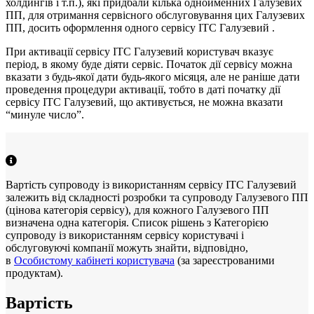
холдингів і т.п.), які придбали кілька однойменних Галузевих
ПП, для отримання сервісного обслуговування цих Галузевих
ПП, досить оформлення одного сервісу ІТС Галузевий .
При активації сервісу ІТС Галузевий користувач вказує
період, в якому буде діяти сервіс. Початок дії сервісу можна
вказати з будь-якої дати будь-якого місяця, але не раніше дати
проведення процедури активації, тобто в даті початку дії
сервісу ІТС Галузевий, що активується, не можна вказати
“минуле число”.
Вартість супроводу із використанням сервісу ІТС Галузевий
залежить від складності розробки та супроводу Галузевого ПП
(цінова категорія сервісу), для кожного Галузевого ПП
визначена одна категорія. Список рішень з Категорією
супроводу із використанням сервісу користувачі і
обслуговуючі компанії можуть знайти, відповідно,
в
Особистому кабінеті користувача
(за зареєстрованими
продуктам).
Вартість