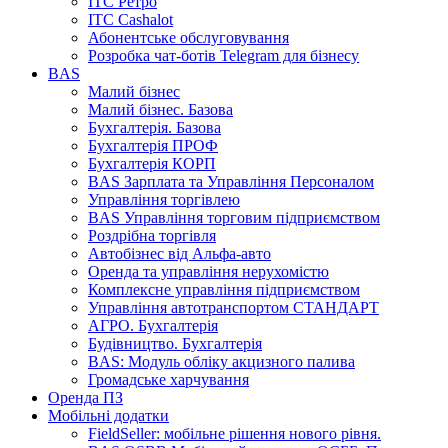
ІТС Ретро
ІТС Cashalot
Абонентське обслуговування
Розробка чат-ботів Telegram для бізнесу
BAS
Малий бізнес
Малий бізнес. Базова
Бухгалтерія. Базова
Бухгалтерія ПРОФ
Бухгалтерія КОРП
BAS Зарплата та Управління Персоналом
Управління торгівлею
BAS Управління торговим підприємством
Роздрібна торгівля
Автобізнес від Альфа-авто
Оренда та управління нерухомістю
Комплексне управління підприємством
Управління автотранспортом СТАНДАРТ
АГРО. Бухгалтерія
Будівництво. Бухгалтерія
BAS: Модуль обліку акцизного палива
Громадське харчування
Оренда ПЗ
Мобільні додатки
FieldSeller: мобільне рішення нового рівня.