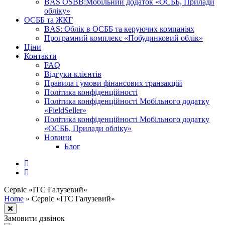
BAS OSBB:Мобільний додаток «ОСББ, Прилади
обліку»
ОСББ та ЖКГ
BAS: Облік в ОСББ та керуючих компаніях
Програмний комплекс «Побудинковий облік»
Ціни
Контакти
FAQ
Відгуки клієнтів
Правила і умови фінансових транзакцій
Політика конфіденційності
Політика конфіденційності Мобільного додатку
«FieldSeller»
Політика конфіденційності Мобільного додатку
«ОСББ, Прилади обліку»
Новини
Блог
Сервіс «ІТС Галузевий»
Home
»
Сервіс «ІТС Галузевий»
Замовити дзвінок