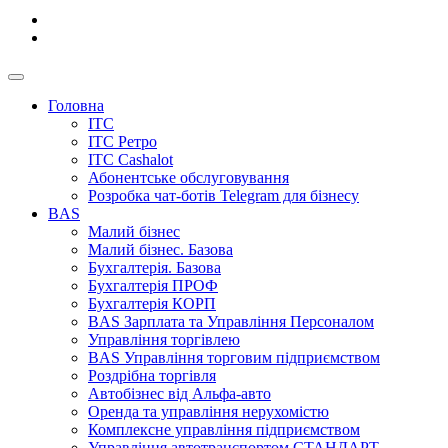
Головна
ІТС
ІТС Ретро
ІТС Cashalot
Абонентське обслуговування
Розробка чат-ботів Telegram для бізнесу
BAS
Малий бізнес
Малий бізнес. Базова
Бухгалтерія. Базова
Бухгалтерія ПРОФ
Бухгалтерія КОРП
BAS Зарплата та Управління Персоналом
Управління торгівлею
BAS Управління торговим підприємством
Роздрібна торгівля
Автобізнес від Альфа-авто
Оренда та управління нерухомістю
Комплексне управління підприємством
Управління автотранспортом СТАНДАРТ