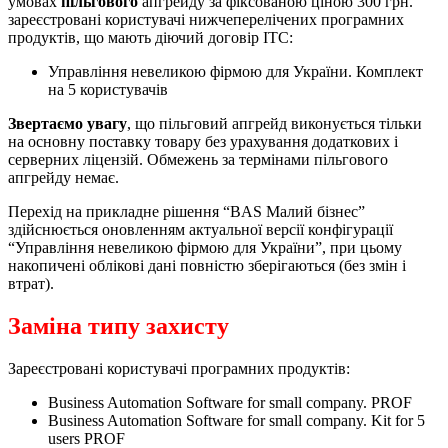
умовах
пільгового
апгрейду за фіксованою ціною 300 грн.
зареєстровані користувачі нижчеперелічених програмних
продуктів, що мають діючий договір ІТС:
Управління невеликою фірмою для України. Комплект
на 5 користувачів
Звертаємо увагу
, що пільговий апгрейд виконується тільки
на основну поставку товару без урахування додаткових і
серверних ліцензій. Обмежень за термінами пільгового
апгрейду немає.
Перехід на прикладне рішення “BAS Малий бізнес”
здійснюється оновленням актуальної версії конфігурації
“Управління невеликою фірмою для України”, при цьому
накопичені облікові дані повністю зберігаються (без змін і
втрат).
Заміна типу захисту
Зареєстровані користувачі програмних продуктів:
Business Automation Software for small company. PROF
Business Automation Software for small company. Kit for 5
users PROF