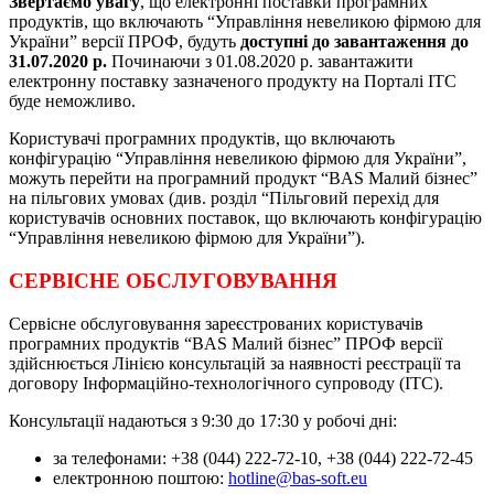
Звертаємо увагу
, що електронні поставки програмних
продуктів, що включають “Управління невеликою фірмою для
України” версії ПРОФ, будуть
доступні до завантаження до
31.07.2020 р.
Починаючи з 01.08.2020 р. завантажити
електронну поставку зазначеного продукту на Порталі ІТС
буде неможливо.
Користувачі програмних продуктів, що включають
конфігурацію “Управління невеликою фірмою для України”,
можуть перейти на програмний продукт “BAS Малий бізнес”
на пільгових умовах (див. розділ “Пільговий перехід для
користувачів основних поставок, що включають конфігурацію
“Управління невеликою фірмою для України”).
СЕРВІСНЕ ОБСЛУГОВУВАННЯ
Сервісне обслуговування зареєстрованих користувачів
програмних продуктів “BAS Малий бізнес” ПРОФ версії
здійснюється Лінією консультацій за наявності реєстрації та
договору Інформаційно-технологічного супроводу (ІТС).
Консультації надаються з 9:30 до 17:30 у робочі дні:
за телефонами: +38 (044) 222-72-10, +38 (044) 222-72-45
електронною поштою:
hotline@bas-soft.eu