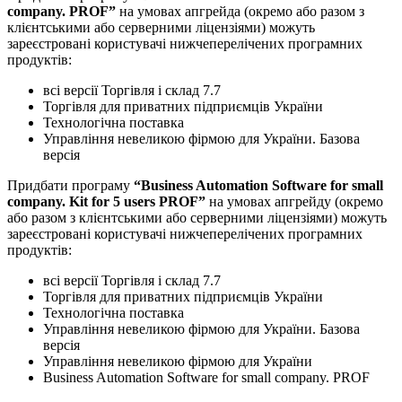
company. PROF”
на умовах апгрейда (окремо або разом з
клієнтськими або серверними ліцензіями) можуть
зареєстровані користувачі нижчеперелічених програмних
продуктів:
всі версії Торгівля і склад 7.7
Торгівля для приватних підприємців України
Технологічна поставка
Управління невеликою фірмою для України. Базова
версія
Придбати програму
“Business Automation Software for small
company. Kit for 5 users PROF”
на умовах апгрейду (окремо
або разом з клієнтськими або серверними ліцензіями) можуть
зареєстровані користувачі нижчеперелічених програмних
продуктів:
всі версії Торгівля і склад 7.7
Торгівля для приватних підприємців України
Технологічна поставка
Управління невеликою фірмою для України. Базова
версія
Управління невеликою фірмою для України
Business Automation Software for small company. PROF