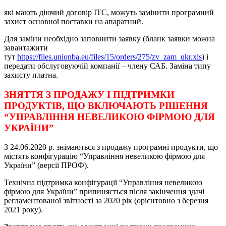
які мають діючий договір ІТС, можуть замінити програмний
захист основної поставки на апаратний.
Для заміни необхідно заповнити заявку (бланк заявки можна
завантажити
тут
https://files.unionba.eu/files/15/orders/275/zv_zam_ukr.xls
) і
передати обслуговуючій компанії – члену САБ. Заміна типу
захисту платна.
ЗНЯТТЯ З ПРОДАЖУ І ПІДТРИМКИ
ПРОДУКТІВ, ЩО ВКЛЮЧАЮТЬ РІШЕННЯ
“УПРАВЛІННЯ НЕВЕЛИКОЮ ФІРМОЮ ДЛЯ
УКРАЇНИ”
З 24.06.2020 р. знімаються з продажу програмні продукти, що
містять конфігурацію “Управління невеликою фірмою для
України” (версії ПРОФ).
Технічна підтримка конфігурації “Управління невеликою
фірмою для України” припиняється після закінчення здачі
регламентованої звітності за 2020 рік (орієнтовно з березня
2021 року).