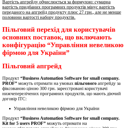
Вартість апгрейду обчислюється за формулою: сумарна
вартість придбаних програмних продуктів мінус вартість
переданого на апгрейд продукту плюс 27 грн., але не менше
половини вартості набору продуктів.
Пільговий перехід для користувачів
основних поставок, що включають
конфігурацію “Управління невеликою
фірмою для України”
Пільговий апгрейд
Продукт
“Business Automation Software for small company.
PROF”
можуть отримати на умовах
пільгового
апгрейду за
фіксованою ціною 300 грн. зареєстровані користувачі
нижчеперелічених програмних продуктів, що мають діючий
договір ІТС:
Управління невеликою фірмою для України
Продукт
“Business Automation Software for small company.
Kit for 5 users PROF”
можуть отримати на