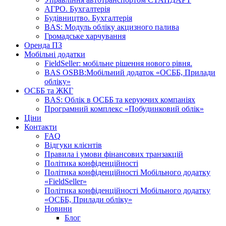
АГРО. Бухгалтерія
Будівництво. Бухгалтерія
BAS: Модуль обліку акцизного палива
Громадське харчування
Оренда ПЗ
Мобільні додатки
FieldSeller: мобільне рішення нового рівня.
BAS OSBB:Мобільний додаток «ОСББ, Прилади
обліку»
ОСББ та ЖКГ
BAS: Облік в ОСББ та керуючих компаніях
Програмний комплекс «Побудинковий облік»
Ціни
Контакти
FAQ
Відгуки клієнтів
Правила і умови фінансових транзакцій
Політика конфіденційності
Політика конфіденційності Мобільного додатку
«FieldSeller»
Політика конфіденційності Мобільного додатку
«ОСББ, Прилади обліку»
Новини
Блог