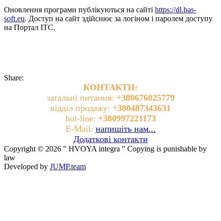
Оновлення програми публікуються на сайті
https://dl.bas-
soft.eu
. Доступ на сайт здійснює за логіном і паролем доступу
на Портал ІТС.
Share:
КОНТАКТИ:
загальні питання:
+380676025779
відділ продажу:
+380487343631
hot-line:
+380997221173
E-Mail:
напишіть нам...
Додаткові контакти
Copyright © 2026 " HVOYA integra " Copying is punishable by
law
Developed by
JUMP.team