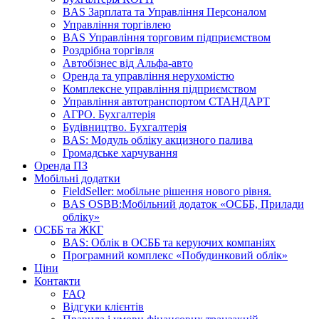
BAS Зарплата та Управління Персоналом
Управління торгівлею
BAS Управління торговим підприємством
Роздрібна торгівля
Автобізнес від Альфа-авто
Оренда та управління нерухомістю
Комплексне управління підприємством
Управління автотранспортом СТАНДАРТ
АГРО. Бухгалтерія
Будівництво. Бухгалтерія
BAS: Модуль обліку акцизного палива
Громадське харчування
Оренда ПЗ
Мобільні додатки
FieldSeller: мобільне рішення нового рівня.
BAS OSBB:Мобільний додаток «ОСББ, Прилади
обліку»
ОСББ та ЖКГ
BAS: Облік в ОСББ та керуючих компаніях
Програмний комплекс «Побудинковий облік»
Ціни
Контакти
FAQ
Відгуки клієнтів