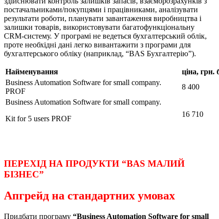
здійснювати контроль залишків запасів, взаєморозрахунків з
постачальниками/покупцями і працівниками, аналізувати
результати роботи, планувати завантаження виробництва і
залишки товарів, використовувати багатофункціональну
CRM-систему. У програмі не ведеться бухгалтерський облік,
проте необхідні дані легко вивантажити з програми для
бухгалтерського обліку (наприклад, “BAS Бухгалтерію”).
Найменування
ціна, грн.
Business Automation Software for small company.
8 400
PROF
Business Automation Software for small company.
16 710
Kit for 5 users PROF
ПЕРЕХІД НА ПРОДУКТИ “BAS МАЛИЙ
БІЗНЕС”
Апгрейд на стандартних умовах
Придбати програму
“Business Automation Software for small