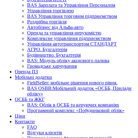
BAS Зарплата та Управління Персоналом
Управління торгівлею
BAS Управління торговим підприємством
Роздрібна торгівля
Автобізнес від Альфа-авто
Оренда та управління нерухомістю
Комплексне управління підприємством
Управління автотранспортом СТАНДАРТ
АГРО. Бухгалтерія
Будівництво. Бухгалтерія
BAS: Модуль обліку акцизного палива
Громадське харчування
Оренда ПЗ
Мобільні додатки
FieldSeller: мобільне рішення нового рівня.
BAS OSBB:Мобільний додаток «ОСББ, Прилади
обліку»
ОСББ та ЖКГ
BAS: Облік в ОСББ та керуючих компаніях
Програмний комплекс «Побудинковий облік»
Ціни
Контакти
FAQ
Відгуки клієнтів