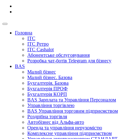
Головна
ІТС
ІТС Ретро
ІТС Cashalot
Абонентське обслуговування
Розробка чат-ботів Telegram для бізнесу
BAS
Малий бізнес
Малий бізнес. Базова
Бухгалтерія. Базова
Бухгалтерія ПРОФ
Бухгалтерія КОРП
BAS Зарплата та Управління Персоналом
Управління торгівлею
BAS Управління торговим підприємством
Роздрібна торгівля
Автобізнес від Альфа-авто
Оренда та управління нерухомістю
Комплексне управління підприємством
Управління автотранспортом СТАНДАРТ