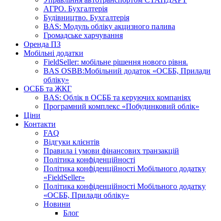
АГРО. Бухгалтерія
Будівництво. Бухгалтерія
BAS: Модуль обліку акцизного палива
Громадське харчування
Оренда ПЗ
Мобільні додатки
FieldSeller: мобільне рішення нового рівня.
BAS OSBB:Мобільний додаток «ОСББ, Прилади
обліку»
ОСББ та ЖКГ
BAS: Облік в ОСББ та керуючих компаніях
Програмний комплекс «Побудинковий облік»
Ціни
Контакти
FAQ
Відгуки клієнтів
Правила і умови фінансових транзакцій
Політика конфіденційності
Політика конфіденційності Мобільного додатку
«FieldSeller»
Політика конфіденційності Мобільного додатку
«ОСББ, Прилади обліку»
Новини
Блог