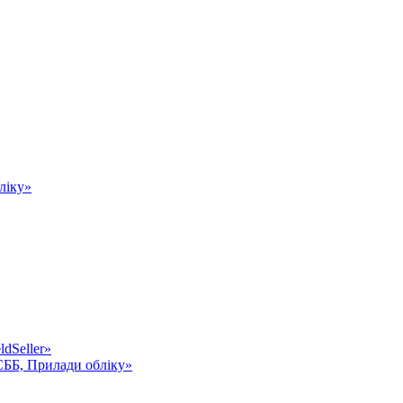
ліку»
dSeller»
СББ, Прилади обліку»