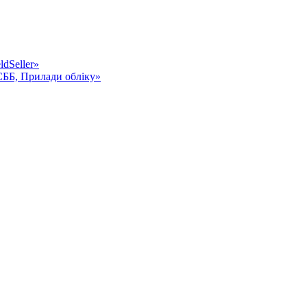
dSeller»
СББ, Прилади обліку»