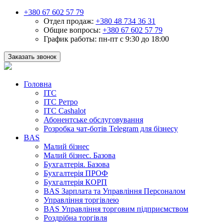
+380 67 602 57 79
Отдел продаж:
+380 48 734 36 31
Общие вопросы:
+380 67 602 57 79
График работы:
пн-пт с 9:30 до 18:00
Заказать звонок
Головна
ІТС
ІТС Ретро
ІТС Cashalot
Абонентське обслуговування
Розробка чат-ботів Telegram для бізнесу
BAS
Малий бізнес
Малий бізнес. Базова
Бухгалтерія. Базова
Бухгалтерія ПРОФ
Бухгалтерія КОРП
BAS Зарплата та Управління Персоналом
Управління торгівлею
BAS Управління торговим підприємством
Роздрібна торгівля