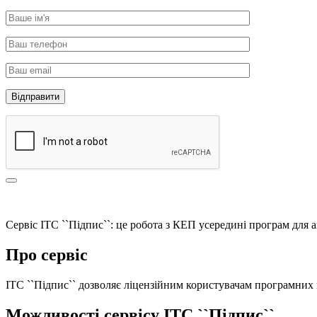
Сервіс ІТС ``Підпис``: це робота з КЕП усередині програм для а
Про сервіс
ІТС ``Підпис`` дозволяє ліцензійним користувачам програмних
Можливості сервісу ІТС ``Підпис``