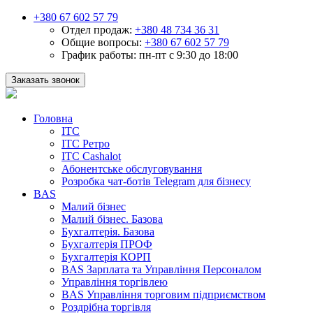
+380 67 602 57 79
Отдел продаж:
+380 48 734 36 31
Общие вопросы:
+380 67 602 57 79
График работы:
пн-пт с 9:30 до 18:00
Заказать звонок
Головна
ІТС
ІТС Ретро
ІТС Cashalot
Абонентське обслуговування
Розробка чат-ботів Telegram для бізнесу
BAS
Малий бізнес
Малий бізнес. Базова
Бухгалтерія. Базова
Бухгалтерія ПРОФ
Бухгалтерія КОРП
BAS Зарплата та Управління Персоналом
Управління торгівлею
BAS Управління торговим підприємством
Роздрібна торгівля