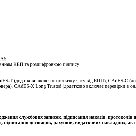
BAS
ладанням КЕП та розшифровкою підпису
ES-T (додатково включає позначку часу від ЕЦП), CAdES-C (дод
вера), CAdES-X Long Trusted (додатково включає перевірки в он
рдження службових записок, підписання наказів, протоколів 
 підписання договорів, рахунків, видаткових накладних, акті