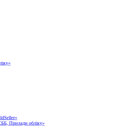
ліку»
dSeller»
СББ, Прилади обліку»