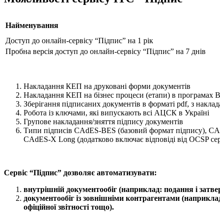
Найменування
Доступ до онлайн-сервісу “Підпис” на 1 рік
Пробна версія доступ до онлайн-сервісу “Підпис” на 7 днів
Накладання КЕП на друковані форми документів
Накладання КЕП на бізнес процеси (етапи) в програмах 
Зберігання підписаних документів в форматі pdf, з нак
Робота із ключами, які випускають всі АЦСК в Україні
Групове накладання/зняття підпису документів
Типи підписів CAdES-BES (базовий формат підпису), CAd
CAdES-X Long (додатково включає відповіді від OCSP сер
Сервіс “Підпис” дозволяє автоматизувати:
внутрішній документообіг (наприклад: подання і затве
документообіг із зовнішніми контрагентами (наприклад,
офіційної звітності тощо).