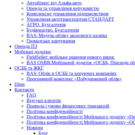
Автобізнес від Альфа-авто
Оренда та управління нерухомістю
Комплексне управління підприємством
Управління автотранспортом СТАНДАРТ
АГРО. Бухгалтерія
Будівництво. Бухгалтерія
BAS: Модуль обліку акцизного палива
Громадське харчування
Оренда ПЗ
Мобільні додатки
FieldSeller: мобільне рішення нового рівня.
BAS OSBB:Мобільний додаток «ОСББ, Прилади об
ОСББ та ЖКГ
BAS: Облік в ОСББ та керуючих компаніях
Програмний комплекс «Побудинковий облік»
Ціни
Контакти
FAQ
Відгуки клієнтів
Правила і умови фінансових транзакцій
Політика конфіденційності
Політика конфіденційності Мобільного додатку «Fiel
Політика конфіденційності Мобільного додатку «О
Новини
Блог