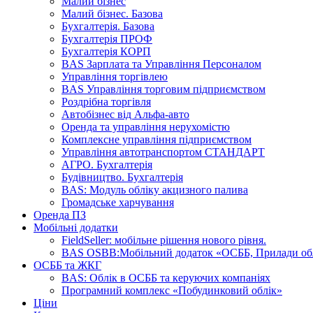
Малий бізнес
Малий бізнес. Базова
Бухгалтерія. Базова
Бухгалтерія ПРОФ
Бухгалтерія КОРП
BAS Зарплата та Управління Персоналом
Управління торгівлею
BAS Управління торговим підприємством
Роздрібна торгівля
Автобізнес від Альфа-авто
Оренда та управління нерухомістю
Комплексне управління підприємством
Управління автотранспортом СТАНДАРТ
АГРО. Бухгалтерія
Будівництво. Бухгалтерія
BAS: Модуль обліку акцизного палива
Громадське харчування
Оренда ПЗ
Мобільні додатки
FieldSeller: мобільне рішення нового рівня.
BAS OSBB:Мобільний додаток «ОСББ, Прилади об
ОСББ та ЖКГ
BAS: Облік в ОСББ та керуючих компаніях
Програмний комплекс «Побудинковий облік»
Ціни