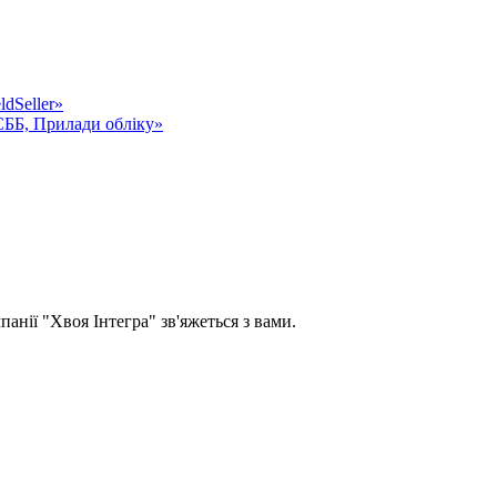
dSeller»
СББ, Прилади обліку»
панії "Хвоя Інтегра" зв'яжеться з вами.