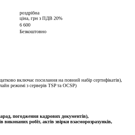
роздрібна
ціна, грн з ПДВ 20%
6 600
Безкоштовно
атково включає посилання на повний набір сертифікатів),
лайн режимі з серверів TSP та OCSP)
нарад, погодження кадрових документів),
в виконаних робіт, актів звірки взаєморозрахунків,