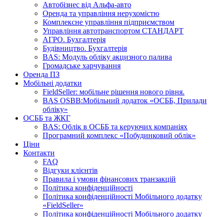
Автобізнес від Альфа-авто
Оренда та управління нерухомістю
Комплексне управління підприємством
Управління автотранспортом СТАНДАРТ
АГРО. Бухгалтерія
Будівництво. Бухгалтерія
BAS: Модуль обліку акцизного палива
Громадське харчування
Оренда ПЗ
Мобільні додатки
FieldSeller: мобільне рішення нового рівня.
BAS OSBB:Мобільний додаток «ОСББ, Прилади
обліку»
ОСББ та ЖКГ
BAS: Облік в ОСББ та керуючих компаніях
Програмний комплекс «Побудинковий облік»
Ціни
Контакти
FAQ
Відгуки клієнтів
Правила і умови фінансових транзакцій
Політика конфіденційності
Політика конфіденційності Мобільного додатку
«FieldSeller»
Політика конфіденційності Мобільного додатку