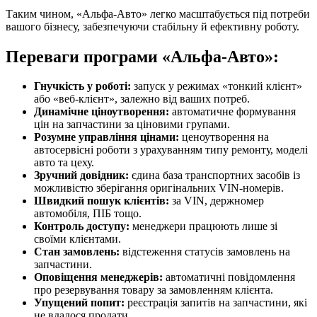
Таким чином, «Альфа-Авто» легко масштабується під потреби
вашого бізнесу, забезпечуючи стабільну й ефективну роботу.
Переваги програми «Альфа-Авто»:
Гнучкість у роботі:
запуск у режимах «тонкий клієнт»
або «веб-клієнт», залежно від ваших потреб.
Динамічне ціноутворення:
автоматичне формування
цін на запчастини за ціновими групами.
Розумне управління цінами:
ценоутворення на
автосервісні роботи з урахуванням типу ремонту, моделі
авто та цеху.
Зручний довідник:
єдина база транспортних засобів із
можливістю зберігання оригінальних VIN-номерів.
Швидкий пошук клієнтів:
за VIN, держномер
автомобіля, ПІБ тощо.
Контроль доступу:
менеджери працюють лише зі
своїми клієнтами.
Стан замовлень:
відстеження статусів замовлень на
запчастини.
Оповіщення менеджерів:
автоматичні повідомлення
про резервування товару за замовленням клієнта.
Упущений попит:
реєстрація запитів на запчастини, які
не вдалося продати.