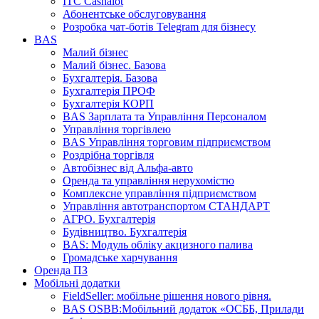
ІТС Cashalot
Абонентське обслуговування
Розробка чат-ботів Telegram для бізнесу
BAS
Малий бізнес
Малий бізнес. Базова
Бухгалтерія. Базова
Бухгалтерія ПРОФ
Бухгалтерія КОРП
BAS Зарплата та Управління Персоналом
Управління торгівлею
BAS Управління торговим підприємством
Роздрібна торгівля
Автобізнес від Альфа-авто
Оренда та управління нерухомістю
Комплексне управління підприємством
Управління автотранспортом СТАНДАРТ
АГРО. Бухгалтерія
Будівництво. Бухгалтерія
BAS: Модуль обліку акцизного палива
Громадське харчування
Оренда ПЗ
Мобільні додатки
FieldSeller: мобільне рішення нового рівня.
BAS OSBB:Мобільний додаток «ОСББ, Прилади