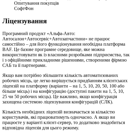
Опитування покупців
СофтФон
Ліцензування
Програмний продукт «Альфа-Авто:
Автосалон+Автосервіс+Автозапчастини» не працює
самостійно – для його функціонування необхідна платформа
BAF. Це базове програмне середовище, яке можна
використовувати як із власними розробками підприємства, так
і з офіційними прикладними рішеннями, створеними фірмою
САБ та її партнерами.
Якщо вам потрібно збільшити кількість автоматизованих
робочих місць, це легко вирішується придбанням клієнтських
ліцензій на платформу (варіанти – на 1, 5, 10, 20, 50, 100 або
більше місць) і на конфігурацію (доступні пакети на 1, 5, 10,
25 чи 50 робочих місць). Це важливо, якщо конфігурація
захищена системою ліцензування конфігурацій (СЛК).
Кількість необхідних ліцензій визначається за кількістю
користувачів, які працюватимуть одночасно. А якщо ви
працюєте у варіанті клієнт-сервер, то додатково знадобиться
відповідна ліцензія для цього режиму.