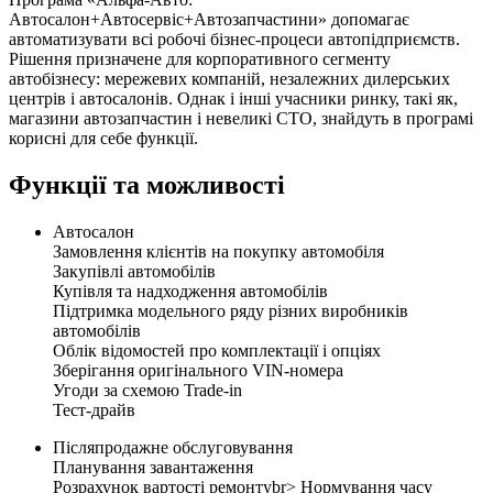
Автосалон+Автосервіс+Автозапчастини» допомагає
автоматизувати всі робочі бізнес-процеси автопідприємств.
Рішення призначене для корпоративного сегменту
автобізнесу: мережевих компаній, незалежних дилерських
центрів і автосалонів. Однак і інші учасники ринку, такі як,
магазини автозапчастин і невеликі СТО, знайдуть в програмі
корисні для себе функції.
Функції та можливості
Автосалон
Замовлення клієнтів на покупку автомобіля
Закупівлі автомобілів
Купівля та надходження автомобілів
Підтримка модельного ряду різних виробників
автомобілів
Облік відомостей про комплектації і опціях
Зберігання оригінального VIN-номера
Угоди за схемою Trade-in
Тест-драйв
Післяпродажне обслуговування
Планування завантаження
Розрахунок вартості ремонтуbr> Нормування часу