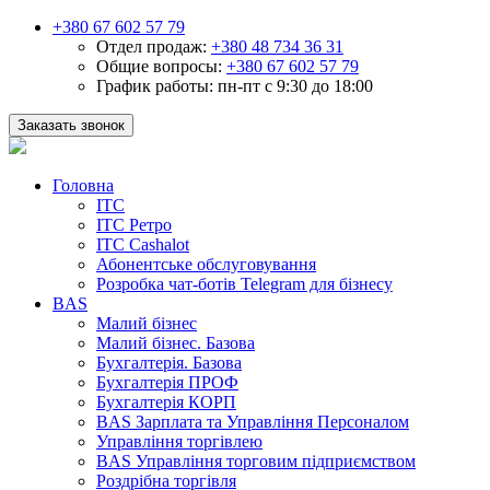
+380 67 602 57 79
Отдел продаж:
+380 48 734 36 31
Общие вопросы:
+380 67 602 57 79
График работы:
пн-пт с 9:30 до 18:00
Заказать звонок
Головна
ІТС
ІТС Ретро
ІТС Cashalot
Абонентське обслуговування
Розробка чат-ботів Telegram для бізнесу
BAS
Малий бізнес
Малий бізнес. Базова
Бухгалтерія. Базова
Бухгалтерія ПРОФ
Бухгалтерія КОРП
BAS Зарплата та Управління Персоналом
Управління торгівлею
BAS Управління торговим підприємством
Роздрібна торгівля